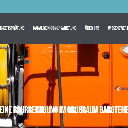
tigkeitsprüfung
Kanalreinigung/Sanierung
Über uns
Wissenswert
 eine Rohrreinigung im Großraum Bargtehe