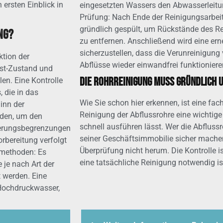
ersten Einblick in
eingesetzten Wassers den Abwasserleitungen nic
Prüfung: Nach Ende der Reinigungsarbeit
gründlich gespült, um Rückstände des Re
ng?
zu entfernen. Anschließend wird eine e
sicherzustellen, dass die Verunreinigung 
ktion der
Abflüsse wieder einwandfrei funktioniere
Ist-Zustand und
Die Rohrreinigung muss gründlich u
len. Eine Kontrolle
 die in das
Wie Sie schon hier erkennen, ist eine fa
Reinigung der Abflussrohre eine wichtig
den, um den
schnell ausführen lässt. Wer die Abflus
herungsbegrenzungen
seiner Geschäftsimmobilie sicher mache
rbereitung verfolgt
Überprüfung nicht herum. Die Kontrolle 
eine tatsächliche Reinigung notwendig is
 je nach Art der
t werden. Eine
 Hochdruckwasser,