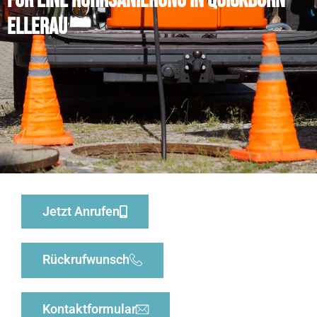
für eine Rohrsanierung in Quickborn
Ellerau
Jetzt Anrufen
Rückrufwunsch
Kontaktformular