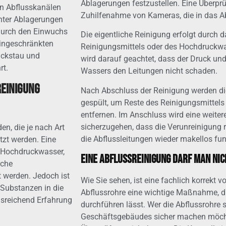
Ablagerungen festzustellen. Eine Überprüf
n Abflusskanälen
Zuhilfenahme von Kameras, die in das Ab
unter Ablagerungen
 durch den Einwuchs
Die eigentliche Reinigung erfolgt durch da
ingeschränkten
Reinigungsmittels oder des Hochdruckwas
ückstau und
wird darauf geachtet, dass der Druck un
rt.
Wassers den Leitungen nicht schaden.
reinigung
Nach Abschluss der Reinigung werden di
gespült, um Reste des Reinigungsmittels
entfernen. Im Anschluss wird eine weit
sicherzugehen, dass die Verunreinigung 
en, die je nach Art
die Abflussleitungen wieder makellos fun
tzt werden. Eine
 Hochdruckwasser,
Eine Abflussreinigung darf man ni
sche
t werden. Jedoch ist
Wie Sie sehen, ist eine fachlich korrek
 Substanzen in die
Abflussrohre eine wichtige Maßnahme, di
usreichend Erfahrung
durchführen lässt. Wer die Abflussrohre 
Geschäftsgebäudes sicher machen möch