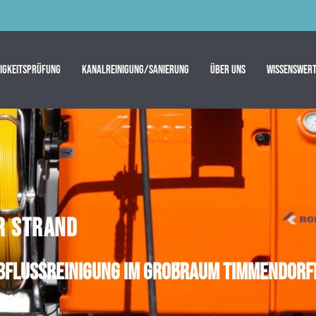
tigkeitsprüfung
Kanalreinigung/Sanierung
Über uns
Wissenswert
R STRAND
Abflussreinigung im Großraum Timmendorf