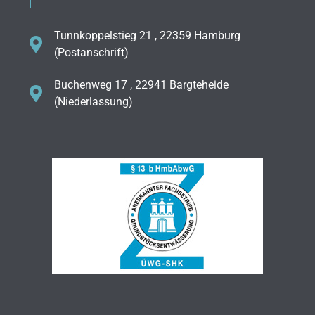
Tunnkoppelstieg 21 , 22359 Hamburg
(Postanschrift)
Buchenweg 17 , 22941 Bargteheide
(Niederlassung)