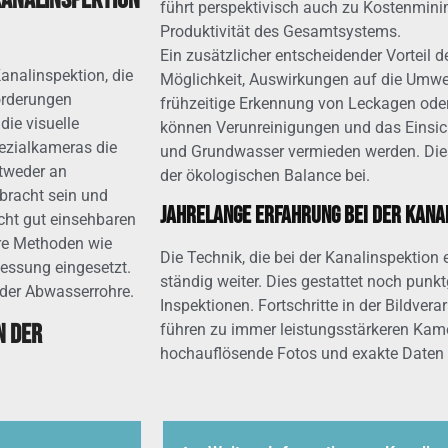
Kanalinspektion
führt perspektivisch auch zu Kostenmini
Produktivität des Gesamtsystems.
Ein zusätzlicher entscheidender Vorteil d
analinspektion, die
Möglichkeit, Auswirkungen auf die Umwel
orderungen
frühzeitige Erkennung von Leckagen ode
die visuelle
können Verunreinigungen und das Einsic
pezialkameras die
und Grundwasser vermieden werden. Dies 
tweder an
der ökologischen Balance bei.
bracht sein und
Jahrelange Erfahrung bei der Kana
cht gut einsehbaren
ere Methoden wie
Die Technik, die bei der Kanalinspektion 
messung eingesetzt.
ständig weiter. Dies gestattet noch punk
 der Abwasserrohre.
Inspektionen. Fortschritte in der Bildver
n der
führen zu immer leistungsstärkeren Kam
hochauflösende Fotos und exakte Daten l