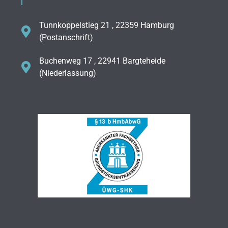
Tunnkoppelstieg 21 , 22359 Hamburg
(Postanschrift)
Buchenweg 17 , 22941 Bargteheide
(Niederlassung)