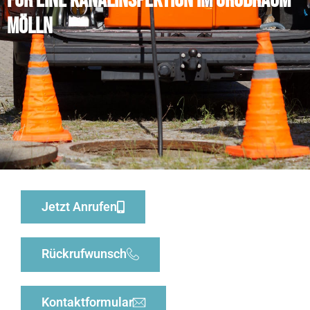
für eine Kanalinspektion im Großraum
Mölln
Jetzt Anrufen
Rückrufwunsch
Kontaktformular