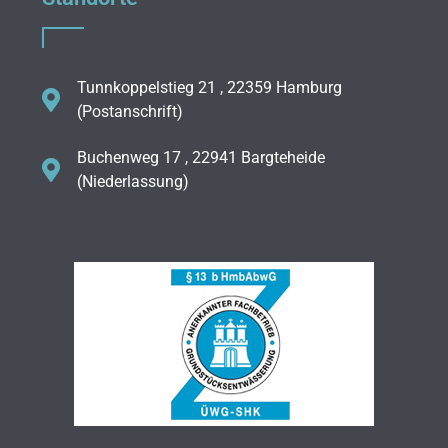
Tunnkoppelstieg 21 , 22359 Hamburg
(Postanschrift)
Buchenweg 17 , 22941 Bargteheide
(Niederlassung)