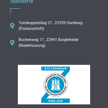
Standorte
Tunnkoppelstieg 21 , 22359 Hamburg
(Postanschrift)
Buchenweg 17 , 22941 Bargteheide
(Niederlassung)