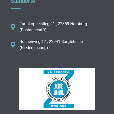
Standorte
Tunnkoppelstieg 21 , 22359 Hamburg
(Postanschrift)
Buchenweg 17 , 22941 Bargteheide
(Niederlassung)