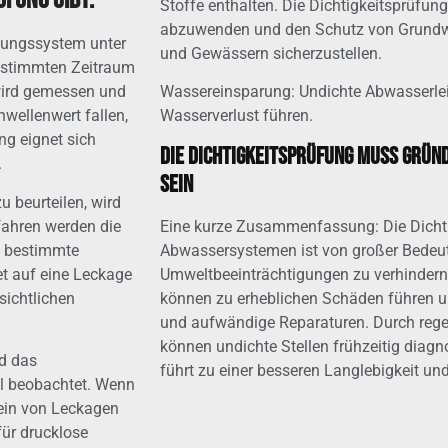
üfung gibt:
Stoffe enthalten. Die Dichtigkeitsprüfung
abzuwenden und den Schutz von Grundwa
itungssystem unter
und Gewässern sicherzustellen.
bestimmten Zeitraum
wird gemessen und
Wassereinsparung: Undichte Abwasserle
wellenwert fallen,
Wasserverlust führen.
ng eignet sich
Die Dichtigkeitsprüfung muss grün
.
sein
u beurteilen, wird
ahren werden die
Eine kurze Zusammenfassung: Die Dichti
e bestimmte
Abwassersystemen ist von großer Bedeu
et auf eine Leckage
Umweltbeeinträchtigungen zu verhindern
sichtlichen
können zu erheblichen Schäden führen un
und aufwändige Reparaturen. Durch rege
können undichte Stellen frühzeitig diagn
rd das
führt zu einer besseren Langlebigkeit un
ll beobachtet. Wenn
sein von Leckagen
für drucklose