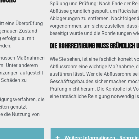
nigung
Spülung und Prüfung: Nach Ende der Rei
Abflüsse gründlich gespült, um Rückstän
Ablagerungen zu entfernen. Nachfolgend 
itt eine Überprüfung
vorgenommen, um sicherzustellen, dass 
 genauen Zustand
beseitigt wurde und die Rohrleitungen wi
erfolgt u.a. mit
Die Rohrreinigung muss gründlich u
erden.
d, müssen Maßnahmen
Wie Sie sehen, ist eine fachlich korrek
rn: Unter anderem
Abflussrohre eine wichtige Maßnahme, di
zungen aufgestellt
ausführen lässt. Wer die Abflussrohre se
e Schäden zu
Geschäftsgebäudes sicher machen möch
Prüfung nicht herum. Die Kontrolle ist V
eine tatsächliche Reinigung notwendig is
igungsverfahren, die
iten genutzt
ie die Nutzung von
Weitere Informationen - Rohrrei