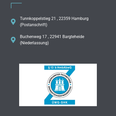
Tunnkoppelstieg 21 , 22359 Hamburg
(Postanschrift)
Buchenweg 17 , 22941 Bargteheide
(Niederlassung)