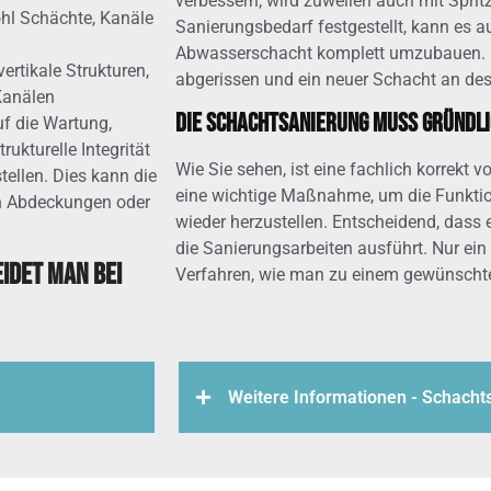
verbessern, wird zuweilen auch mit Spritz
ohl Schächte, Kanäle
Sanierungsbedarf festgestellt, kann es 
Abwasserschacht komplett umzubauen. D
rtikale Strukturen,
abgerissen und ein neuer Schacht an dess
Kanälen
Die Schachtsanierung muss gründli
uf die Wartung,
ukturelle Integrität
Wie Sie sehen, ist eine fachlich korrek
tellen. Dies kann die
eine wichtige Maßnahme, um die Funkti
n Abdeckungen oder
wieder herzustellen. Entscheidend, dass 
die Sanierungsarbeiten ausführt. Nur ei
idet man bei
Verfahren, wie man zu einem gewünscht
Weitere Informationen - Schacht