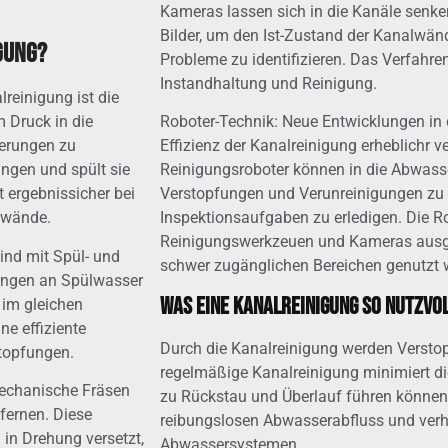
Kameras lassen sich in die Kanäle sen
Bilder, um den Ist-Zustand der Kanalwänd
gung?
Probleme zu identifizieren. Das Verfahren
Instandhaltung und Reinigung.
reinigung ist die
 Druck in die
Roboter-Technik: Neue Entwicklungen in 
erungen zu
Effizienz der Kanalreinigung erheblichr ve
ngen und spült sie
Reinigungsroboter können in die Abwass
 ergebnissicher bei
Verstopfungen und Verunreinigungen zu 
lwände.
Inspektionsaufgaben zu erledigen. Die R
Reinigungswerkzeuen und Kameras ausge
ind mit Spül- und
schwer zugänglichen Bereichen genutzt 
engen an Spülwasser
Was eine Kanalreinigung so nutzvo
im gleichen
e effiziente
Durch die Kanalreinigung werden Versto
topfungen.
regelmäßige Kanalreinigung minimiert di
mechanische Fräsen
zu Rückstau und Überlauf führen können.
fernen. Diese
reibungslosen Abwasserabfluss und verhi
in Drehung versetzt,
Abwassersystemen.