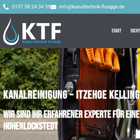
0157 58 24 34 59
info@kanaltechnik-fluegge.de
Start
Dich
KANALREINIGUNG – ITZEHOE KELLI
Wir sind Ihr erfahrener Experte für ein
Hohenlockstedt