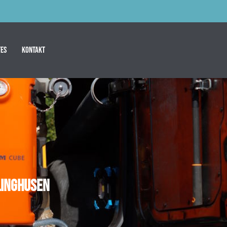
es
Kontakt
linghusen