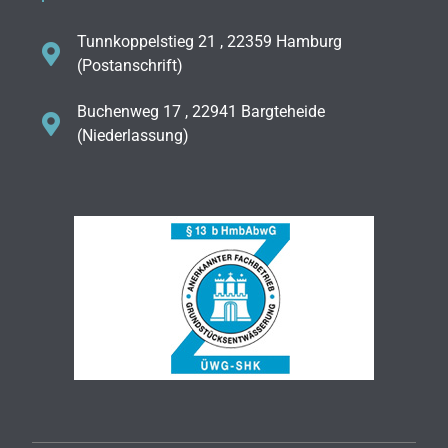
Tunnkoppelstieg 21 , 22359 Hamburg
(Postanschrift)
Buchenweg 17 , 22941 Bargteheide
(Niederlassung)